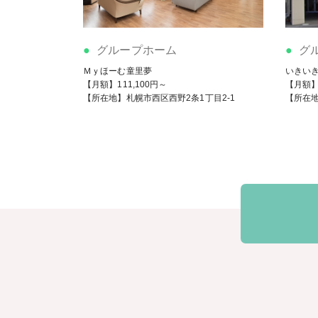
グループホーム
グ
Ｍｙほーむ童里夢
いきい
【月額】111,100円～
【月額】1
【所在地】札幌市西区西野2条1丁目2-1
【所在地