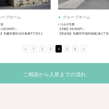
ループホーム
グループホーム
き栄
いちわ2号館
28,000円～
【月額】88,000円～
】札幌市東区北42条東5丁目3-1
【所在地】札幌市手稲区稲穂1条1丁目9
«
1
2
3
4
5
6
»
ご相談から入居までの流れ