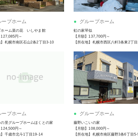
ループホーム
グループホーム
プホーム菜の花 いしやま館
虹の家琴似
27,085円～
【月額】137,700円～
】札幌市南区石山2条2丁目3-10
【所在地】札幌市西区八軒3条東2丁目2
ループホーム
グループホーム
いの里グループホームほくとの家
藤野いこいの家
24,500円～
【月額】108,000円～
】千歳市北斗1丁目19-14
【所在地】札幌市南区藤野3条6丁目5-