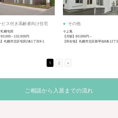
ービス付き高齢者向け住宅
その他
ゼ札幌屯田
そよ風
0,000～132,900円
【月額】80,000円～
】札幌市北区屯田2条1丁目9-1
【所在地】札幌市北区新琴似8条12丁目4
1
2
»
ご相談から入居までの流れ