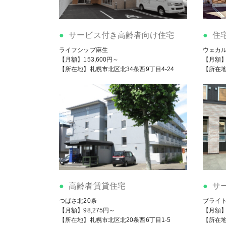
サービス付き高齢者向け住宅
住
ライフシップ麻生
ウェカ
【月額】153,600円～
【月額】1
【所在地】札幌市北区北34条西9丁目4-24
【所在地
高齢者賃貸住宅
サ
つばさ北20条
ブライト
【月額】98,275円～
【月額】1
【所在地】札幌市北区北20条西6丁目1-5
【所在地