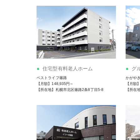
住宅型有料老人ホーム
グ
ベストライフ篠路
かがや
【月額】148,935円～
【月額】
【所在地】札幌市北区篠路2条8丁目5-8
【所在地